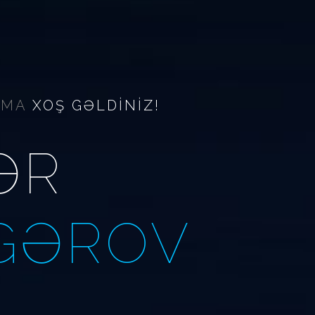
TIMA
XOŞ GƏLDİNİZ!
ƏR
GƏROV