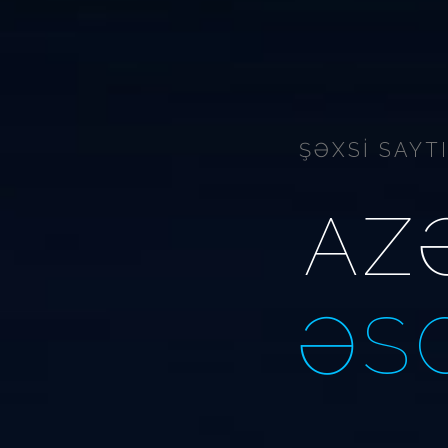
ŞƏXSİ SAY
AZ
ƏS