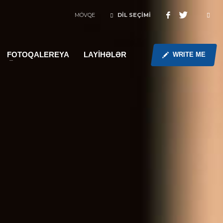
MÖVQE
DİL SEÇİMİ
FOTOQALEREYA
LAYİHƏLƏR
WRITE ME