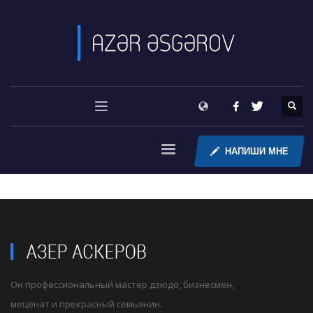
НАПИШИ МНЕ
Он профессиональный мастер дзюдо, бизнесмен,
меценат и прекрасный семьянин.