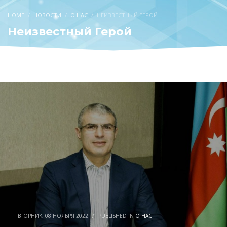
HOME
НОВОСТИ
О НАС
НЕИЗВЕСТНЫЙ ГЕРОЙ
Неизвестный Герой
ВТОРНИК, 08 НОЯБРЯ 2022
/
PUBLISHED IN
О НАС