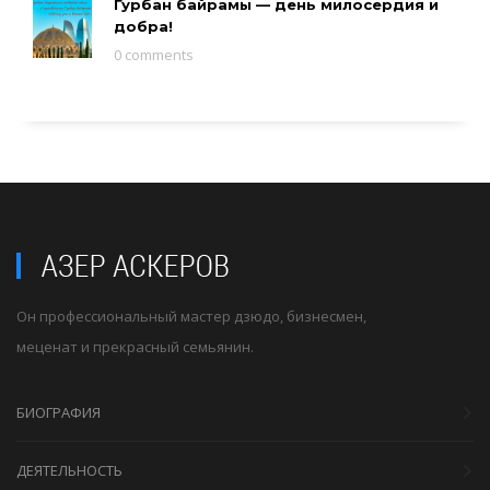
Гурбан байрамы — день милосердия и
добра!
0 comments
Он профессиональный мастер дзюдо, бизнесмен,
меценат и прекрасный семьянин.
БИОГРАФИЯ
ДЕЯТЕЛЬНОСТЬ