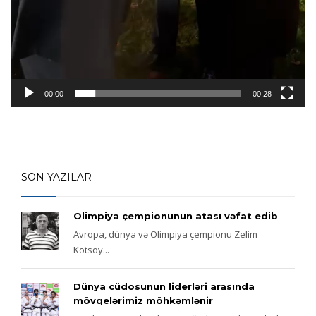
00:00
00:28
SON YAZILAR
Olimpiya çempionunun atası vəfat edib
Avropa, dünya və Olimpiya çempionu Zelim
Kotsoy...
Dünya cüdosunun liderləri arasında
mövqelərimiz möhkəmlənir