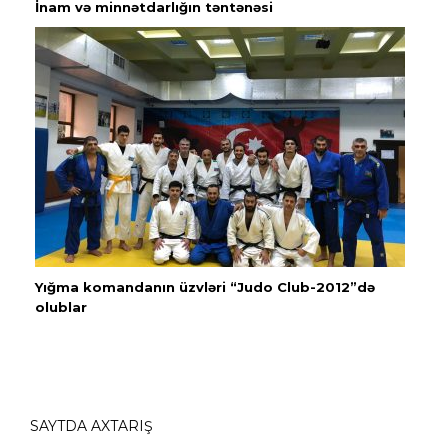
İnam və minnətdarlığın təntənəsi
Yığma komandanın üzvləri “Judo Club-2012”də
olublar
SAYTDA AXTARIŞ