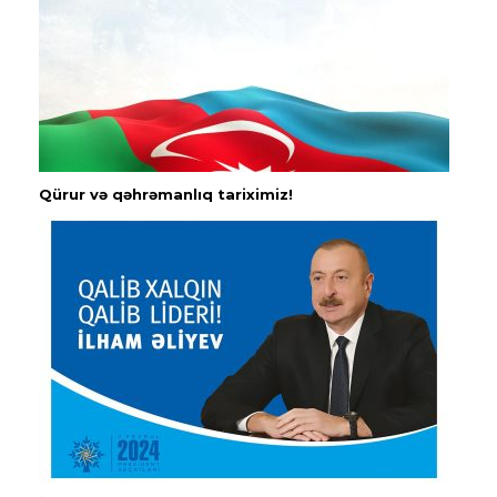
Qürur və qəhrəmanlıq tariximiz!