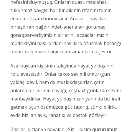
nəfəsini duymuşuq. Onların duası, məsləhəti,
tükənməz qayğısı hər bir ailənin rifahını təmin
edən möhkəm bünövrədir. Analar – nəsilləri
birləşdirən bağdır. Adət-ənənələri qorumaq,
qonaqpərvərliyimizin sirlərini, əcdadlarımızın
müdrikliyini nəsillərdən-nəsillərə ötürmək bacarığı
onları xalqımızın həqiqi qəhrəmanlarına çevirir.
Azərbaycan kişisinin taleyində həyat yoldaşının
rolu əvəzsizdir. Onlar təkcə sevimli ömür-gün
yoldaşı deyil, həm də məsləkdaşdırlar, çətin
anlarda bir-birinin dayağı, xoşbəxt günlərdə sevinc
mənbəyidirlər. Həyat yoldaşımızın yanında biz irəli
getmək üçün özümüzdə güc tapırıq, çünki bilirik,
evdə bizi anlayış, rahatlıq və dəstək gözləyir.
Bacılar, qızlar və nəvələr… Siz – bizim qürurumuz