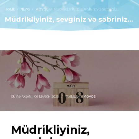
HOME
NEWS
MÖVQE
MÜDRIKLIYINIZ, SEVGINIZ VƏ SƏBRINIZ…
Müdrikliyiniz, sevginiz və səbriniz…
CÜMƏ AXŞAMI, 06 MARCH 2025
/
YAYIMLANIB
MÖVQE
Müdrikliyiniz,