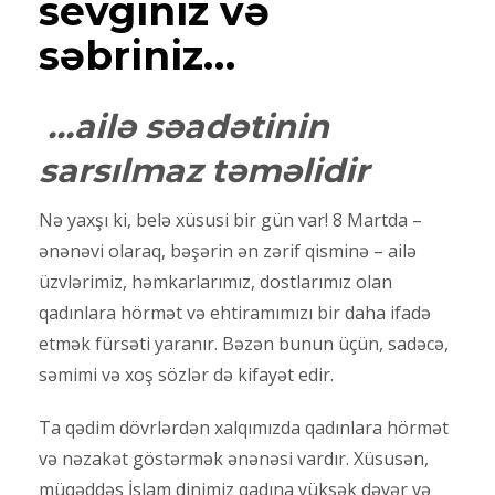
sevginiz və
səbriniz…
…
ailə
səadətinin
sarsılmaz təməl
idir
Nə yaxşı ki, belə xüsusi bir gün var! 8 Martda –
ənənəvi olaraq, bəşərin ən zərif qisminə – ailə
üzvlərimiz, həmkarlarımız, dostlarımız olan
qadınlara hörmət və ehtiramımızı bir daha ifadə
etmək fürsəti yaranır. Bəzən bunun üçün, sadəcə,
səmimi və xoş sözlər də kifayət edir.
Ta qədim dövrlərdən xalqımızda qadınlara hörmət
və nəzakət göstərmək ənənəsi vardır. Xüsusən,
müqəddəs İslam dinimiz qadına yüksək dəyər və