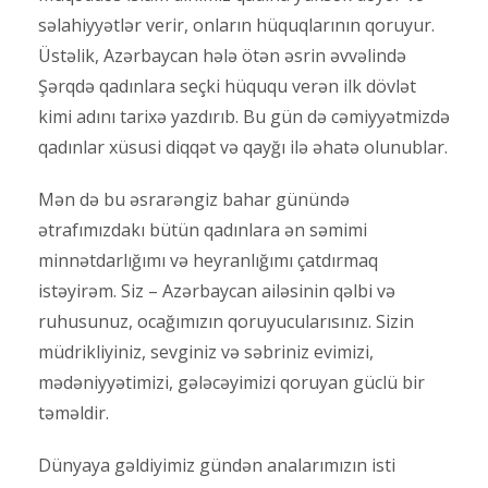
səlahiyyətlər verir, onların hüquqlarının qoruyur.
Üstəlik, Azərbaycan hələ ötən əsrin əvvəlində
Şərqdə qadınlara seçki hüququ verən ilk dövlət
kimi adını tarixə yazdırıb. Bu gün də cəmiyyətmizdə
qadınlar xüsusi diqqət və qayğı ilə əhatə olunublar.
Mən də bu əsrarəngiz bahar günündə
ətrafımızdakı bütün qadınlara ən səmimi
minnətdarlığımı və heyranlığımı çatdırmaq
istəyirəm. Siz – Azərbaycan ailəsinin qəlbi və
ruhusunuz, ocağımızın qoruyucularısınız. Sizin
müdrikliyiniz, sevginiz və səbriniz evimizi,
mədəniyyətimizi, gələcəyimizi qoruyan güclü bir
təməldir.
Dünyaya gəldiyimiz gündən analarımızın isti