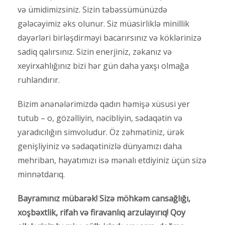
və ümidimizsiniz. Sizin təbəssümünüzdə
gələcəyimiz əks olunur. Siz müasirliklə minillik
dəyərləri birləşdirməyi bacarırsınız və köklərinizə
sadiq qalırsınız. Sizin enerjiniz, zəkanız və
xeyirxahlığınız bizi hər gün daha yaxşı olmağa
ruhlandırır.
Bizim ənənələrimizdə qadın həmişə xüsusi yer
tutub – o, gözəlliyin, nəcibliyin, sədaqətin və
yaradıcılığın simvoludur. Öz zəhmətiniz, ürək
genişliyiniz və sədaqətinizlə dünyamızı daha
mehriban, həyatımızı isə mənalı etdiyiniz üçün sizə
minnətdarıq.
Bayramınız mübarək! Sizə möhkəm cansağlığı,
xoşbəxtlik, rifah və firavanlıq arzulayırıq! Qoy