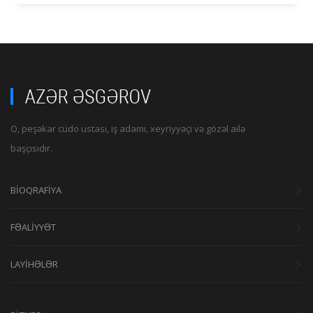
O, peşəkar cüdo ustası, iş adamı, xeyriyyəçi və gözəl ailə
başçısıdır.
BİOQRAFİYA
FƏALİYYƏT
LAYİHƏLƏR