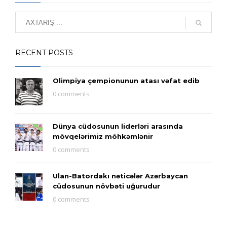
RECENT POSTS
Olimpiya çempionunun atası vəfat edib
0 comments
Dünya cüdosunun liderləri arasında
mövqelərimiz möhkəmlənir
0 comments
Ulan-Batordakı nəticələr Azərbaycan
cüdosunun növbəti uğurudur
0 comments