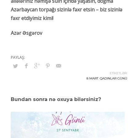
ailələriniz həmişə sülh içində yaşasın, doğma
Azərbaycan torpağı sizinlə fəxr etsin – biz sizinlə
fəxr etdiyimiz kimi!
Azər Əsgərov
ETİKETLƏR:
8 MART
,
QADINLAR GÜNÜ
Bundan sonra nə oxuya bilərsiniz?