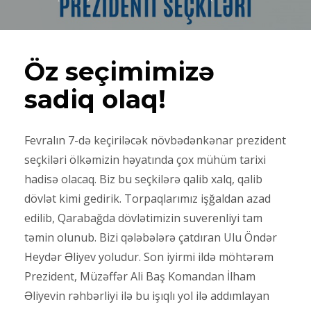
Öz seçimimizə
sadiq olaq!
Fevralın 7-də keçiriləcək növbədənkənar prezident
seçkiləri ölkəmizin həyatında çox mühüm tarixi
hadisə olacaq. Biz bu seçkilərə qalib xalq, qalib
dövlət kimi gedirik. Torpaqlarımız işğaldan azad
edilib, Qarabağda dövlətimizin suverenliyi tam
təmin olunub. Bizi qələbələrə çatdıran Ulu Öndər
Heydər Əliyev yoludur. Son iyirmi ildə möhtərəm
Prezident, Müzəffər Ali Baş Komandan İlham
Əliyevin rəhbərliyi ilə bu işıqlı yol ilə addımlayan