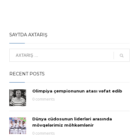
SAYTDA AXTARIŞ
RECENT POSTS
Olimpiya çempionunun atası vəfat edib
0 comments
Dünya cüdosunun liderləri arasında
mövqelərimiz möhkəmlənir
0 comments