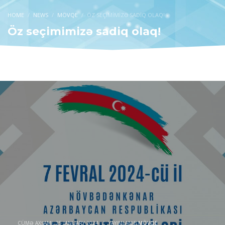
HOME
NEWS
MÖVQE
ÖZ SEÇIMIMIZƏ SADIQ OLAQ!
Öz seçimimizə sadiq olaq!
CÜMƏ AXŞAMI, 25 JANUARY 2024
/
YAYIMLANIB
MÖVQE