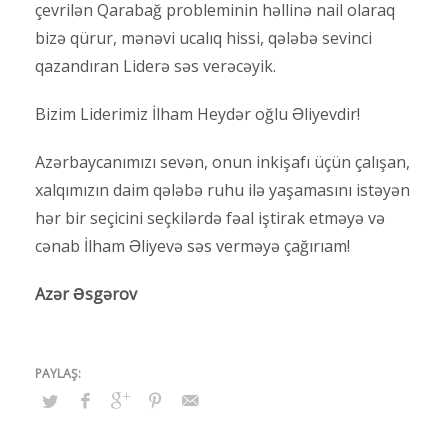
çevrilən Qarabağ probleminin həllinə nail olaraq
bizə qürur, mənəvi ucalıq hissi, qələbə sevinci
qazandıran Liderə səs verəcəyik.
Bizim Liderimiz İlham Heydər oğlu Əliyevdir!
Azərbaycanımızı sevən, onun inkişafı üçün çalışan,
xalqımızın daim qələbə ruhu ilə yaşamasını istəyən
hər bir seçicini seçkilərdə fəal iştirak etməyə və
cənab İlham Əliyevə səs verməyə çağırıam!
Azər Əsgərov