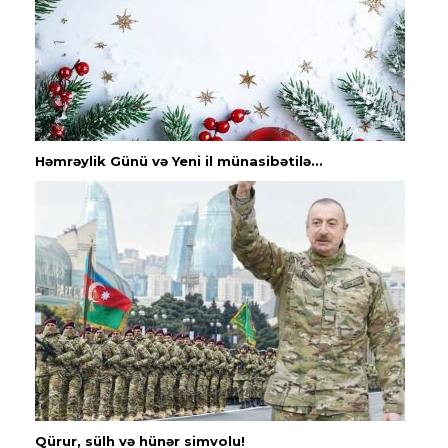
Həmrəylik Günü və Yeni il münasibətilə…
Qürur, sülh və hünər simvolu!