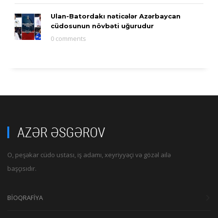
Ulan-Batordakı nəticələr Azərbaycan
cüdosunun növbəti uğurudur
0 comments
O, peşəkar cüdo ustası, iş adamı, xeyriyyəçi və gözəl ailə
başçısıdır.
BİOQRAFİYA