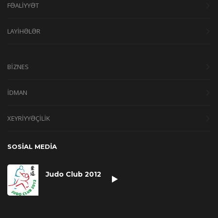
FƏALİYYƏT
LAYİHƏLƏR
BİZNES
İDMAN
XEYRİYYƏÇİLİK
SOSİAL MEDİA
Judo Club 2012