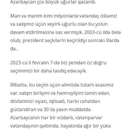
Azərbaycan çox böyük uğurlar qazanıb.
Mən və mənim kimi milyonlarla vətəndaş ölkəmiz
və xalqımız üçün xeyirli-uğurlu olan bu yolun
davam etdirilməsinə səs vermişik. 2003-cü ildə belə
olub, prezident seçkilərin keçirildiyi sonrakı illərdə
də…
2023-cü il fevralın 7-də biz yenidən öz doğru
seçimimizi bir daha təsdiq edəcəyik.
Əlbəttə, bu seçim üçün əlimizdə tutarlı əsasımız
var: xalqın birliyini və həmrəyliyini təmin edən,
dövlətimizi siyasi, iqtisadi, hərbi cəhətdən
gücləndirən və 30 ilə yaxın müddətdə
Azərbaycanın hər bir vcidanlı, vətənpərvər
vətəndaşının qəlbində, həyatında ağır bir yükə