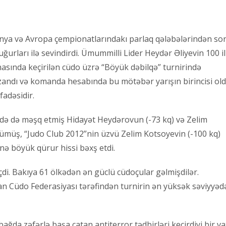
nya və Avropa çempionatlarındakı parlaq qələbələrindən so
rları ilə sevindirdi. Ümummilli Lider Heydər Əliyevin 100 il
nasında keçirilən cüdo üzrə “Böyük dəbilqə” turnirində
zandı və komanda hesabında bu mötəbər yarışın birincisi old
adəsidir.
”də də məşq etmiş Hidayət Heydərovun (-73 kq) və Zelim
) gümüş, “Judo Club 2012”nin üzvü Zelim Kotsoyevin (-100 kq)
ə böyük qürur hissi bəxş etdi.
di. Bakıya 61 ölkədən ən güclü cüdoçular gəlmişdilər.
n Cüdo Federasiyası tərəfindən turnirin ən yüksək səviyyəd
da zəfərlə başa çatan antiterror tədbirləri keçirdiyi bir va