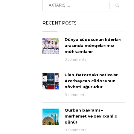
RECENT POSTS
Dünya cüdosunun liderləri
arasında mövqelərimiz
möhkəmlənir
0 comments
Ulan-Batordakı nəticələr
Azərbaycan cüdosunun
növbəti uğurudur
0 comments
Qurban bayramı –
mərhəmət və xeyirxahlıq
günü!
0 comments