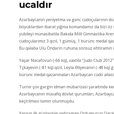
ucaldır
Azərbaycanın yeniyetmə və gənc cüdoçularının dü
böyüklərdən ibarət yığma komandamız da bizi öz uğu
yubileyi münasibətilə Bakıda Milli Gimnastika Are
cüdoçularımız 3 qızıl, 1 gümüş, 1 bürünc medal qa
Bu qələbə Ulu Öndərin ruhuna sonsuz ehtiramın if
Yaşar Nəcəfovun (-66 kq), vaxtilə “Judo Club 2012
Tçkayevin (-81 kq) qızıl, Leyla Əliyevanın (-48 kq
bürünc medal qazanmaları Azərbaycan cüdo ailəsin
Turnir çox gərgin idman mübarizəsi şəraitində keç
Azərbaycanın müvafiq dövlət qurumları, Azərbayca
keçirilməsi təmin olunmuşdu.
Yarışın ilk günlərinin qəhrəman Ordumuzun Qarabağ