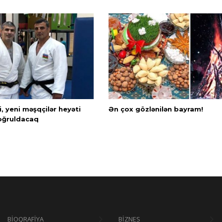
i, yeni məşqçilər heyəti
Ən çox gözlənilən bayram!
oğruldacaq
BİOQRAFİYA
BİZNES