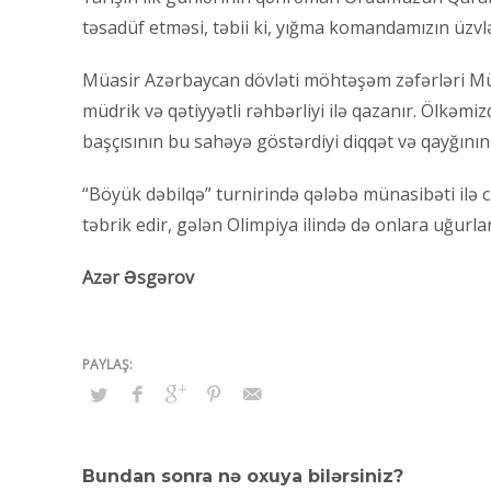
təsadüf etməsi, təbii ki, yığma komandamızın üzvl
Müasir Azərbaycan dövləti möhtəşəm zəfərləri Mü
müdrik və qətiyyətli rəhbərliyi ilə qazanır. Ölkəm
başçısının bu sahəyə göstərdiyi diqqət və qayğının 
“Böyük dəbilqə” turnirində qələbə münasibəti ilə c
təbrik edir, gələn Olimpiya ilində də onlara uğurla
Azər Əsgərov
Bundan sonra nə oxuya bilərsiniz?