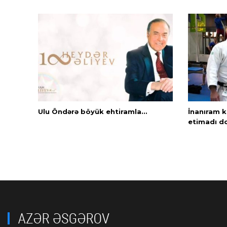
Ulu Öndərə böyük ehtiramla…
İnanıram k
etimadı d