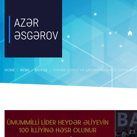
HOME
NEWS
MÖVQE
YÜKSƏK DÖYÜŞ VƏ QƏLƏBƏ RUHU BIZI ZIRVƏLƏRƏ