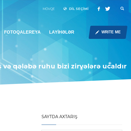
MÖVQE
DİL SEÇİMİ
FOTOQALEREYA
LAYİHƏLƏR
WRITE ME
və qələbə ruhu bizi zirvələrə ucaldır
SAYTDA AXTARIŞ