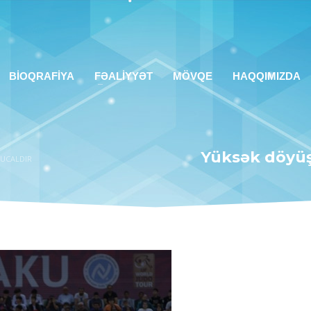
BİOQRAFİYA
FƏALİYYƏT
MÖVQE
HAQQIMIZDA
Yüksək döyüş 
 UCALDIR