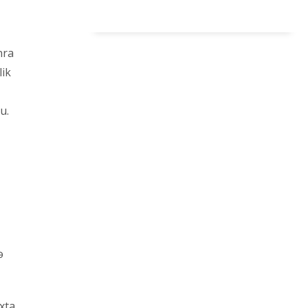
nra
lik
u.
ə
xta