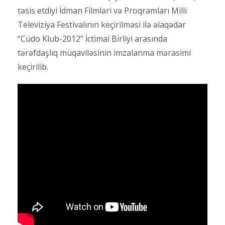
təsis etdiyi İdman Filmləri və Proqramları Milli
Televiziya Festivalının keçirilməsi ilə əlaqədar
“Cüdo Klub-2012” İctimai Birliyi arasında
tərəfdaşlıq müqaviləsinin imzalanma mərasimi
keçirilib.