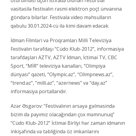
ötürülməsi üçün istifadə olunan resurslar
vasitəsilə festivalın rəsmi elektron poçt ünvanına
göndərə bilərlər. Festivala video məhsulların
qəbulu 30.01.2024-cü ilə kimi davam edəcək.
İdman Filmləri və Proqramları Milli Televiziya
Festivalın tərəfdaşı “Cüdo Klub-2012”, informasiya
tərəfdaşları AZTV, AZTV İdman, İctimai TV, CBC
Sport, “MİR” televiziya kanalları, “Olimpiya
dünyası” qazeti, “Olympic.az”, “Olimpnews.az”,
“trend.az”, “milli.az”, “azernews” və “day.az”
informasiya portallarıdır.
Azər Əsgərov: “Festivalının ərsəyə gəlməsində
bizim də payımız olacağından çox məmnunuq”
“Cüdo Klub-2012” İctimai Birliyi hər zaman idmanın
inkişafında və təbliğində öz imkanlarını