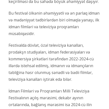
keçirilməsi də bu sahədə böyük əhəmiyyət daşıyır.
Bu festival ölkənin əhəmiyyətli və ən parlaq idman
və mədəniyyət tədbirlərdən biri olmaqla yanaşı, ilk
idman filmləri və televiziya proqramları
müsabiqəsidir.
Festivalda dövlət, özəl televiziya kanalları,
prodakşn studiyaları, idman federasiyaları və
kommersiya şirkətləri tərəfindən 2022-2024-cü
illərdə istehsal edilmiş, idmanın və idmançıların
təbliğinə həsr olunmuş sənədli və bədii filmlər,
televiziya kanalları iştirak edə bilər.
İdman Filmləri və Proqramları Milli Televiziya
Festivalının açılış mərasimi, dekabr ayının
ortalarında, bağlanış mərasimi isə 2024-cü ilin