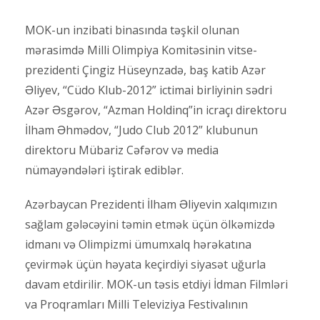
MOK-un inzibati binasında təşkil olunan
mərasimdə Milli Olimpiya Komitəsinin vitse-
prezidenti Çingiz Hüseynzadə, baş katib Azər
Əliyev, “Cüdo Klub-2012” ictimai birliyinin sədri
Azər Əsgərov, “Azman Holdinq”in icraçı direktoru
İlham Əhmədov, “Judo Club 2012” klubunun
direktoru Mübariz Cəfərov və media
nümayəndələri iştirak ediblər.
Azərbaycan Prezidenti İlham Əliyevin xalqımızın
sağlam gələcəyini təmin etmək üçün ölkəmizdə
idmanı və Olimpizmi ümumxalq hərəkatına
çevirmək üçün həyata keçirdiyi siyasət uğurla
davam etdirilir. MOK-un təsis etdiyi İdman Filmləri
va Proqramları Milli Televiziya Festivalının