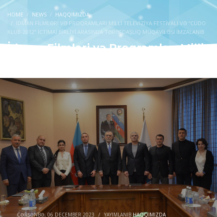
HOME
NEWS
HAQQIMIZDA
İDMAN FILMLƏRI VƏ PROQRAMLARI MILLI TELEVIZIYA FESTIVALI VƏ “CÜDO
KLUB-2012” İCTIMAI BIRLIYI ARASINDA TƏRƏFDAŞLIQ MÜQAVILƏSI IMZALANIB
İdman Filmləri və Proqramları Milli
Televiziya Festivalı və “Cüdo Klub-
2012” İctimai Birliyi arasında
tərəfdaşlıq müqaviləsi imzalanıb
ÇƏRŞƏNBƏ, 06 DECEMBER 2023
/
YAYIMLANIB
HAQQIMIZDA