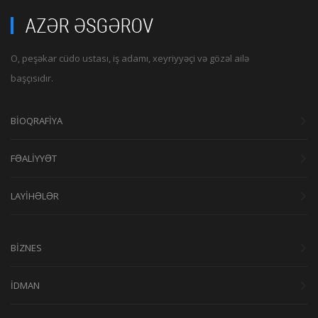
O, peşəkar cüdo ustası, iş adamı, xeyriyyəçi və gözəl ailə
başçısıdır.
BİOQRAFİYA
FƏALİYYƏT
LAYİHƏLƏR
BİZNES
İDMAN