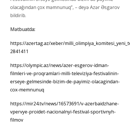
olacağından çox məmnunuq”, – deyə Azər Əsgərov
bildirib.
Mətbuatda:
https://azertag.az/xeber/milli_olimpiya_komitesi_yeni_t
2841411
https://olympic.az/news/azer-esgerov-idman-
filmleri-ve-proqramlari-milli-televiziya-festivalinin-
erseye-gelmesinde-bizim-de-payimiz-olacagindan-
cox-memnunuq
https://mir24.tv/news/16573691/v-azerbaidzhane-
vpervye-proidet-nacionalnyi-festival-sportivnyh-
filmov