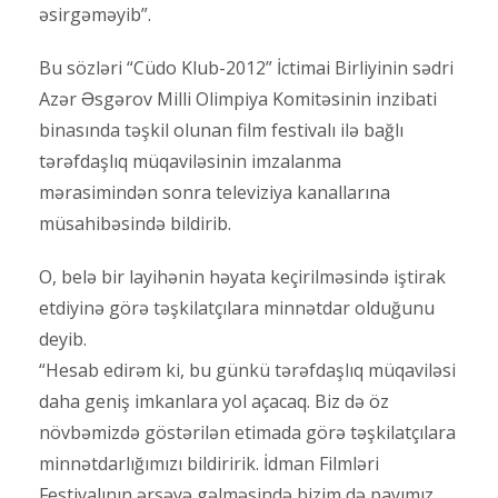
əsirgəməyib”.
Bu sözləri “Cüdo Klub-2012” İctimai Birliyinin sədri
Azər Əsgərov Milli Olimpiya Komitəsinin inzibati
binasında təşkil olunan film festivalı ilə bağlı
tərəfdaşlıq müqaviləsinin imzalanma
mərasimindən sonra televiziya kanallarına
müsahibəsində bildirib.
O, belə bir layihənin həyata keçirilməsində iştirak
etdiyinə görə təşkilatçılara minnətdar olduğunu
deyib.
“Hesab edirəm ki, bu günkü tərəfdaşlıq müqaviləsi
daha geniş imkanlara yol açacaq. Biz də öz
növbəmizdə göstərilən etimada görə təşkilatçılara
minnətdarlığımızı bildiririk. İdman Filmləri
Festivalının ərsəyə gəlməsində bizim də payımız