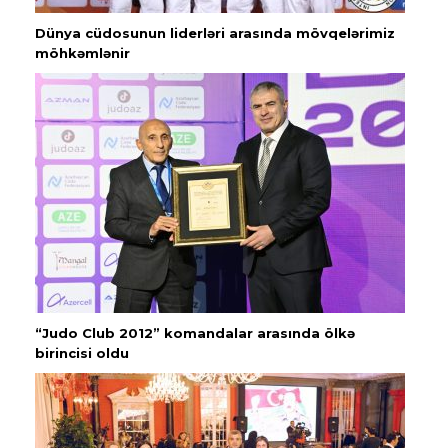
Dünya cüdosunun liderləri arasında mövqelərimiz
möhkəmlənir
“Judo Club 2012” komandalar arasında ölkə
birincisi oldu