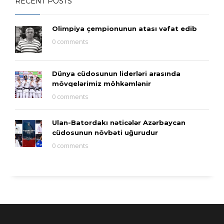
RECENT POSTS
Olimpiya çempionunun atası vəfat edib
0 comments
Dünya cüdosunun liderləri arasında
mövqelərimiz möhkəmlənir
0 comments
Ulan-Batordakı nəticələr Azərbaycan
cüdosunun növbəti uğurudur
0 comments