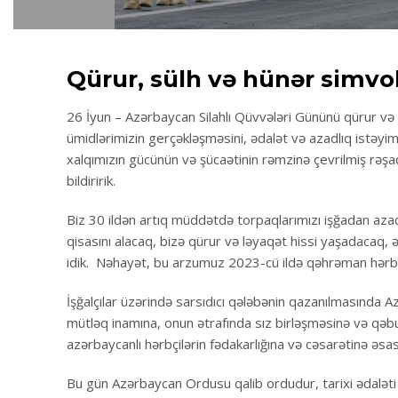
Qürur, sülh və hünər simvo
26 İyun – Azərbaycan Silahlı Qüvvələri Gününü qürur və m
ümidlərimizin gerçəkləşməsini, ədalət və azadlıq istəyi
xalqımızın gücünün və şücaətinin rəmzinə çevrilmiş rəş
bildiririk.
Biz 30 ildən artıq müddətdə torpaqlarımızı işğadan azad
qisasını alacaq, bizə qürur və ləyaqət hissi yaşadacaq, 
idik. Nəhayət, bu arzumuz 2023-cü ildə qəhrəman hərbçil
İşğalçılar üzərində sarsıdıcı qələbənin qazanılmasında A
mütləq inamına, onun ətrafında sız birləşməsinə və qəbul
azərbaycanlı hərbçilərin fədakarlığına və cəsarətinə əsa
Bu gün Azərbaycan Ordusu qalib ordudur, tarixi ədaləti