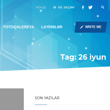
MÖVQE
DİL SEÇİMİ
FOTOQALEREYA
LAYİHƏLƏR
WRITE ME
Tag: 26 iyun
SON YAZILAR