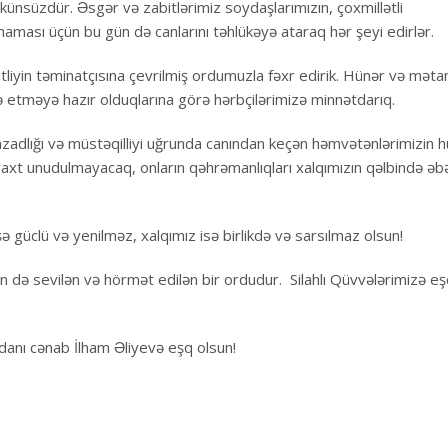
nsüzdür. Əsgər və zabitlərimiz soydaşlarımızın, çoxmillətli
nmaması üçün bu gün də canlarını təhlükəyə ataraq hər şeyi edirlər.
tliyin təminatçısına çevrilmiş ordumuzla fəxr edirik. Hünər və məta
 etməyə hazır olduqlarına görə hərbçilərimizə minnətdarıq.
zadlığı və müstəqilliyi uğrunda canından keçən həmvətənlərimizin 
ç vaxt unudulmayacaq, onların qəhrəmanlıqları xalqımızın qəlbində əb
üclü və yenilməz, xalqımız isə birlikdə və sarsılmaz olsun!
n də sevilən və hörmət edilən bir ordudur. Silahlı Qüvvələrimizə e
danı cənab İlham Əliyevə eşq olsun!