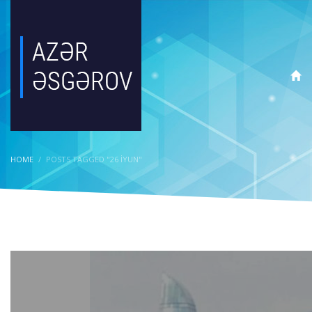
HOME
POSTS TAGGED "26 IYUN"