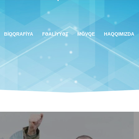
BİOQRAFİYA
FƏALİYYƏT
MÖVQE
HAQQIMIZDA