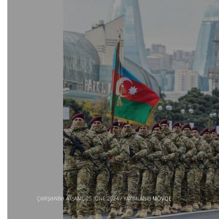
ÇƏRŞƏNBƏ AXŞAMI, 25 JUNE 2024
/
YAYIMLANIB
MÖVQE