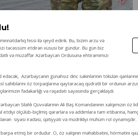
lu!
innətdarlıq hissi ilə qeyd edirik. Bu, bizim arzu və
mizi təcəssüm etdirən xüsusi bir gündür. Bu gün biz
adətli və müzəffər Azərbaycan Ordusuna ehtiramımızı
 edəcək, Azərbaycanın günahsız dinc sakinlərinin tökülən qanlarını
əsl sahiblərini öz torpaqlarına qaytaracaq qüdrətli bir ordunun arz
ərimizin fədakarlığı və rəşadəti sayəsində gerçəkləşdi.
zərbaycan Silahlı Qüvvələrinin Ali Baş Komandanının xalqımızın öz li
 etdiyi ölçülüb-biçilmiş qərarlara və addımlara tam etibarına, həmç
slanan siyasi iradəsi, qətiyyəti və müdrikliyi mühüm rol oynamışdır.
 bərpa etmiş bir ordudur. O, öz xalqının məhəbbətini, hörmətini qa