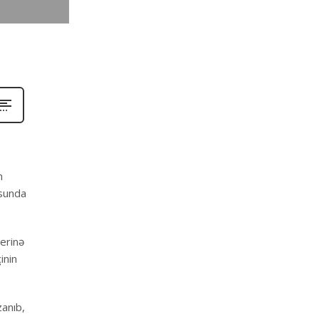
n
usunda
derinə
inin
zanıb,