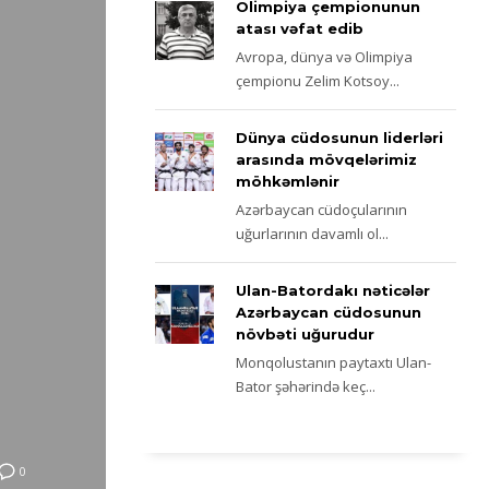
Olimpiya çempionunun
atası vəfat edib
Avropa, dünya və Olimpiya
çempionu Zelim Kotsoy...
Dünya cüdosunun liderləri
arasında mövqelərimiz
möhkəmlənir
Azərbaycan cüdoçularının
uğurlarının davamlı ol...
Ulan-Batordakı nəticələr
Azərbaycan cüdosunun
növbəti uğurudur
Monqolustanın paytaxtı Ulan-
Bator şəhərində keç...
0