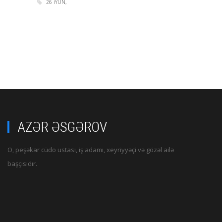
26 IYUN
O, peşəkar cüdo ustası, iş adamı, xeyriyyəçi və gözəl ailə
başçısıdır.