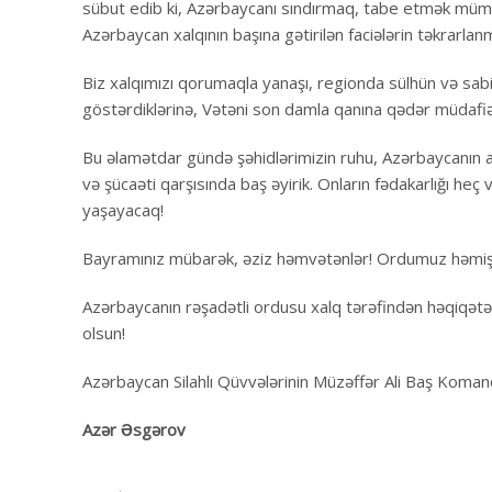
sübut edib ki, Azərbaycanı sındırmaq, tabe etmək mümkü
Azərbaycan xalqının başına gətirilən faciələrin təkrarla
Biz xalqımızı qorumaqla yanaşı, regionda sülhün və sabi
göstərdiklərinə, Vətəni son damla qanına qədər müdafiə
Bu əlamətdar gündə şəhidlərimizin ruhu, Azərbaycanın a
və şücaəti qarşısında baş əyirik. Onların fədakarlığı he
yaşayacaq!
Bayramınız mübarək, əziz həmvətənlər! Ordumuz həmişə g
Azərbaycanın rəşadətli ordusu xalq tərəfindən həqiqətə
olsun!
Azərbaycan Silahlı Qüvvələrinin Müzəffər Ali Baş Koman
Azər Əsgərov