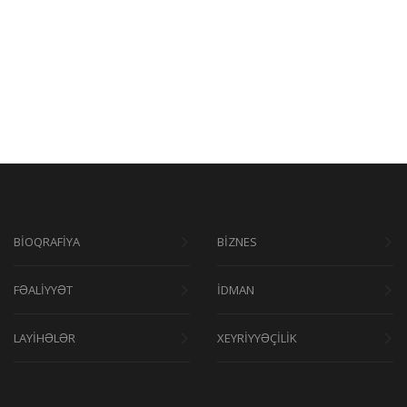
BİOQRAFİYA
BİZNES
FƏALİYYƏT
İDMAN
LAYİHƏLƏR
XEYRİYYƏÇİLİK