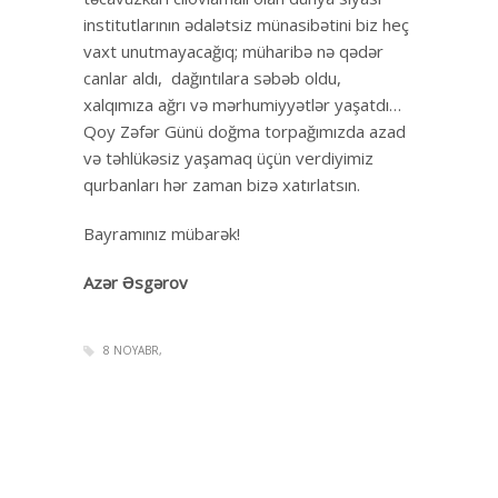
institutlarının ədalətsiz münasibətini biz heç
vaxt unutmayacağıq; müharibə nə qədər
canlar aldı, dağıntılara səbəb oldu,
xalqımıza ağrı və mərhumiyyətlər yaşatdı…
Qoy Zəfər Günü doğma torpağımızda azad
və təhlükəsiz yaşamaq üçün verdiyimiz
qurbanları hər zaman bizə xatırlatsın.
Bayramınız mübarək!
Azər Əsgərov
8 NOYABR