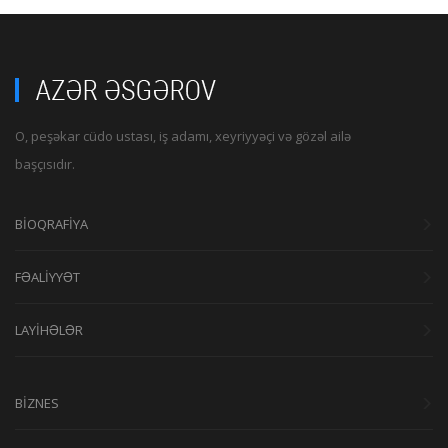
O, peşəkar cüdo ustası, iş adamı, xeyriyyəçi və gözəl ailə
başçısıdır.
BİOQRAFİYA
FƏALİYYƏT
LAYİHƏLƏR
BİZNES