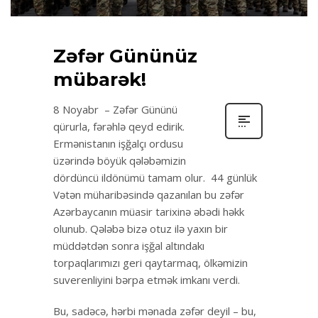
Zəfər Gününüz
mübarək!
8 Noyabr – Zəfər Gününü
qürurla, fərəhlə qeyd edirik.
Ermənistanın işğalçı ordusu
üzərində böyük qələbəmizin
dördüncü ildönümü tamam olur. 44 günlük
Vətən müharibəsində qazanılan bu zəfər
Azərbaycanın müasir tarixinə əbədi həkk
olunub. Qələbə bizə otuz ilə yaxın bir
müddətdən sonra işğal altındakı
torpaqlarımızı geri qaytarmaq, ölkəmizin
suverenliyini bərpa etmək imkanı verdi.
Bu, sadəcə, hərbi mənada zəfər deyil – bu,