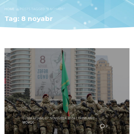
HOME
POSTS TAGGED "8 NOYABR"
Tag: 8 noyabr
CÜMƏ AXŞAMI, 07 NOVEMBER 2024
/
YAYIMLANIB
MÖVQE
0