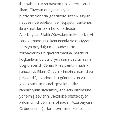
ilk növbədə, Azərbaycan Prezidenti cənab
İlham Əliyevin dünyanın siyasi
platformalarında göstərdiyi titanik səylər
nəticəsində ədalətin və həqiqətin təntənəsi
ilə əlamətdar olan tarixi hadisədir.
Azərbaycan Silahlı Qüvvələrinin Müzəffər Ali
Baş Komandanı ölkəni inamla və qətiyyətlə
qarşıya qoyduğu məqsədə: tarixi
torpaqlarımızın qaytarılmasına, məcburi
köçkünlərin öz yurd-yuvasına qayıtmasına
doğru apardı. Cənab Prezidentin müdrik
rəhbərliyi, Silahlı Qüvvələrimizin cəsarəti və
peşəkarlığı üzərində bu günümüzün və
gələcəyimizin təməli qoyuldu. Ölkə
rəhbərliyinin siyasətini, ədalətin bərpasına
yönəlmiş səylərini yekdilliklə dəstəkləyən
xalqın ümidi və inamı olmadan Azərbaycan
Ordusunun uğurları qeyri-mümkün olardı.