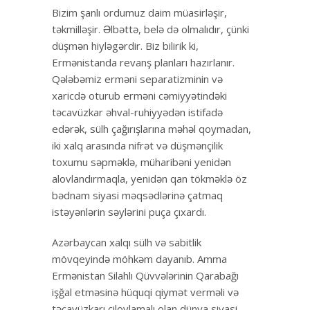
Bizim şanlı ordumuz daim müasirləşir,
təkmilləşir. Əlbəttə, belə də olmalıdır, çünki
düşmən hiyləgərdir. Biz bilirik ki,
Ermənistanda revanş planları hazırlanır.
Qələbəmiz erməni separatizminin və
xaricdə oturub erməni cəmiyyətindəki
təcavüzkar əhval-ruhiyyədən istifadə
edərək, sülh çağırışlarına məhəl qoymadan,
iki xalq arasında nifrət və düşmənçilik
toxumu səpməklə, müharibəni yenidən
alovlandırmaqla, yenidən qan tökməklə öz
bədnam siyasi məqsədlərinə çatmaq
istəyənlərin səylərini puça çıxardı.
Azərbaycan xalqı sülh və sabitlik
mövqeyində möhkəm dayanıb. Amma
Ermənistan Silahlı Qüvvələrinin Qarabağı
işğal etməsinə hüquqi qiymət verməli və
təcavüzkarı cilovlamalı olan dünya siyasi