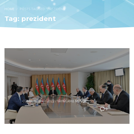
HOME
POSTS TAGGED "PREZIDENT"
Tag: prezident
CÜMƏ, 15 APRIL 2022
/
YAYIMLANIB
MÖVQE
0