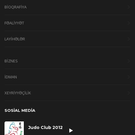
BİOQRAFİYA
FƏALİYYƏT
LAYİHƏLƏR
BİZNES
İDMAN
XEYRİYYƏÇİLİK
SOSİAL MEDİA
Judo Club 2012