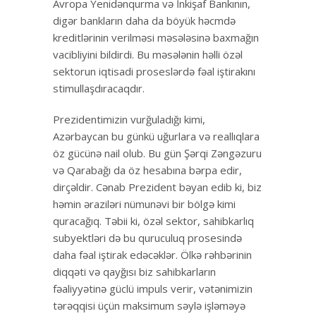
Avropa Yenidənqurma və İnkişaf Bankının,
digər bankların daha da böyük həcmdə
kreditlərinin verilməsi məsələsinə baxmağın
vacibliyini bildirdi. Bu məsələnin həlli özəl
sektorun iqtisadi proseslərdə fəal iştirakını
stimullaşdıracaqdır.
Prezidentimizin vurğuladığı kimi,
Azərbaycan bu günkü uğurlara və reallıqlara
öz gücünə nail olub. Bu gün Şərqi Zəngəzuru
və Qarabağı da öz hesabına bərpa edir,
dirçəldir. Cənab Prezident bəyan edib ki, biz
həmin əraziləri nümunəvi bir bölgə kimi
quracağıq. Təbii ki, özəl sektor, sahibkarlıq
subyektləri də bu quruculuq prosesində
daha fəal iştirak edəcəklər. Ölkə rəhbərinin
diqqəti və qayğısı biz sahibkarların
fəaliyyətinə güclü impuls verir, vətənimizin
tərəqqisi üçün maksimum səylə işləməyə