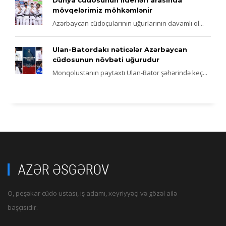
mövqelərimiz möhkəmlənir
Azərbaycan cüdoçularının uğurlarının davamlı ol...
Ulan-Batordakı nəticələr Azərbaycan
cüdosunun növbəti uğurudur
Monqolustanın paytaxtı Ulan-Bator şəhərində keç...
O, peşəkar cüdo ustası, iş adamı, xeyriyyəçi və gözəl ailə
başçısıdır.