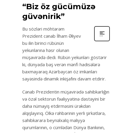
“Biz öz gücümüzə
güvənirik”
Bu sözləri möhtərəm
Prezident cənab İlham Əliyev
bu ilin birinci rübünün
yekunlarına həsr olunan
müşavirədə dedi. Rübün yekunları göstərir
ki, dünyada baş verən mənfi hadisələrə
baxmayaraq Azərbaycan öz imkanları
sayəsində dinamik inkişafını davam etdirir.
Cənab Prezidentin müşavirədə sahibkarlığın
və özəl sektorun fəaliyyətinə dəstəyini bir
daha nümayiş etdirməsini ürəkdən
alqışlayırıq. Ölkə rəhbərinin yerli şirkətlərə,
sahibkarara beynəlxalq maliyyə
qurumlarının, o cümlədən Dünya Bankının,