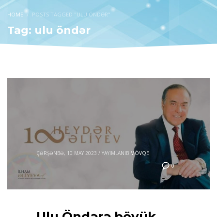
HOME
POSTS TAGGED "ULU ÖNDƏR"
Tag: ulu öndər
ÇƏRŞƏNBƏ, 10 MAY 2023
/
YAYIMLANIB
MÖVQE
0
Ulu Öndərə böyük