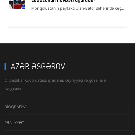
cüdosunun növbəti uğurudur
Monqolustanın paytaxtı Ulan-Bator şəhərində keç...
O, peşəkar cüdo ustası, iş adamı, xeyriyyəçi və gözəl ailə
başçısıdır.
BİOQRAFİYA
FƏALİYYƏT