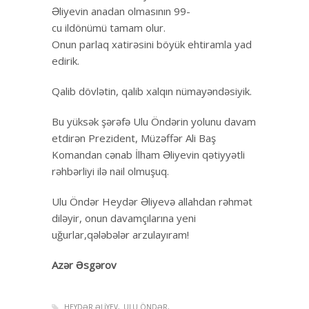
Əliyevin anadan olmasının 99-
cu ildönümü tamam olur.
Onun parlaq xatirəsini böyük ehtiramla yad
edirik.
Qalib dövlətin, qalib xalqın nümayəndəsiyik.
Bu yüksək şərəfə Ulu Öndərin yolunu davam
etdirən Prezident, Müzəffər Ali Baş
Komandan cənab İlham Əliyevin qətiyyətli
rəhbərliyi ilə nail olmuşuq.
Ulu Öndər Heydər Əliyevə allahdan rəhmət
diləyir, onun davamçılarına yeni
uğurlar,qələbələr arzulayıram!
Azər Əsgərov
HEYDƏR ƏLIYEV
ULU ÖNDƏR