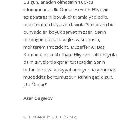
Bu gün, anadan olmasının 100-cü
ildönümündə Ulu Öndər Heydər Əliyevin
əziz xatirəsini böyük ehtiramla yad edib,
ona rəhmət diləyərək deyirik: “Sən bizim bu
dünyada ən böyük sərvətimizsən! Sənin
qurduğun dövlət layiqli siyasi varisin,
möhtərəm Prezident, Müzəffər Ali Baş
Komandan cənab İlham Əliyevin rəhbərliyi ilə
daim zirvələrdə qərar tutacaqdır! Sənin
bütün arzu və vəsiyyətlərini yerinə yetirmək
müqəddəs borcumuzdur. Ruhun şad olsun,
Ulu Öndər!”
Azər Əsgərov
HEYDƏR ƏLIYEV
ULU ÖNDƏR