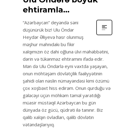
ehtiramla…
“Azərbaycan” deyəndə səni
düşünürük biz! Ulu Öndər
Heydər Əliyevə həsr olunmuş
məşhur mahnıdakı bu fikir
xalqımızın öz dahi oğluna ülvi məhəbbətini,
dərin və tükənməz ehtiramını ifadə edir.
Mən də Ulu Öndərlə eyni vaxtda yaşayan,
onun möhtəşəm dövlətçilik fəaliyyətinin
şahidi olan nəslin nümayəndəsi kimi özümü
çox xoşbəxt hiss edirəm. Onun qurduğu və
gələcəyi üçün möhkəm təməl yaratdığı
müasir müstəqil Azərbaycan bu gün
dünyada öz gücü, qüdrəti ilə tanınır. Biz
qalib xalqın övladları, qalib dövlətin
vətəndaşlarıyıq.