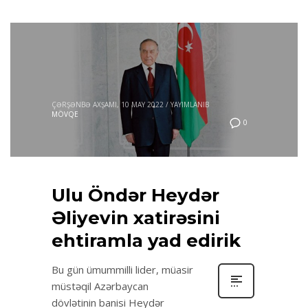
ÇƏRŞƏNBƏ AXŞAMI, 10 MAY 2022
/
YAYIMLANIB
MÖVQE
0
Ulu Öndər Heydər
Əliyevin xatirəsini
ehtiramla yad edirik
Bu gün ümummilli lider, müasir
müstəqil Azərbaycan
dövlətinin banisi Heydər