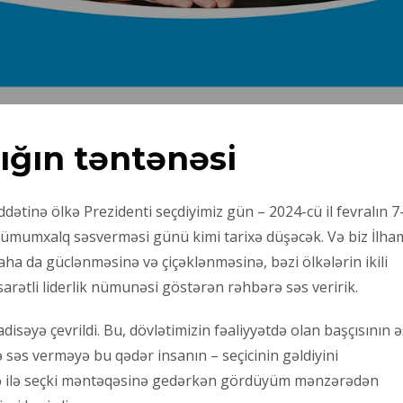
ığın təntənəsi
dətinə ölkə Prezidenti seçdiyimiz gün – 2024-cü il fevralın 7-
nə ümumxalq səsverməsi günü kimi tarixə düşəcək. Və biz İlha
aha da güclənməsinə və çiçəklənməsinə, bəzi ölkələrin ikili
əsarətli liderlik nümunəsi göstərən rəhbərə səs veririk.
isəyə çevrildi. Bu, dövlətimizin fəaliyyətdə olan başçısının ə
 səs verməyə bu qədər insanın – seçicinin gəldiyini
yyə ilə seçki məntəqəsinə gedərkən gördüyüm mənzərədən