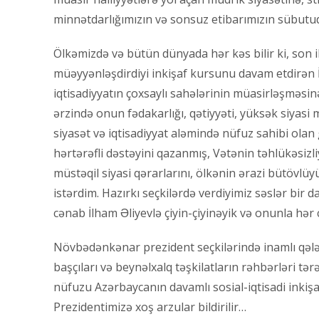
minnətdarlığımızın və sonsuz etibarımızın sübutu
Ölkəmizdə və bütün dünyada hər kəs bilir ki, son 
müəyyənləşdirdiyi inkişaf kursunu davam etdirən İ
iqtisadiyyatın çoxsaylı sahələrinin müasirləşməsinə 
ərzində onun fədakarlığı, qətiyyəti, yüksək siyasi
siyasət və iqtisadiyyat aləmində nüfuz sahibi olan
hərtərəfli dəstəyini qazanmış, Vətənin təhlükəsizli
müstəqil siyasi qərarlarını, ölkənin ərazi bütövlü
istərdim. Hazırkı seçkilərdə verdiyimiz səslər bir 
cənab İlham Əliyevlə çiyin-çiyinəyik və onunla hər
Növbədənkənar prezident seçkilərində inamlı qələ
başçıları və beynəlxalq təşkilatların rəhbərləri t
nüfuzu Azərbaycanın davamlı sosial-iqtisadi inkişaf
Prezidentimizə xoş arzular bildirilir…