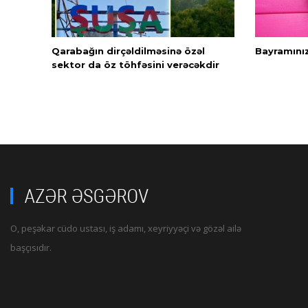
Qarabağın dirçəldilməsinə özəl
Bayramını
sektor da öz töhfəsini verəcəkdir
O, peşəkar cüdo ustası, iş adamı, xeyriyyəçi və gözəl ailə
başçısıdır.