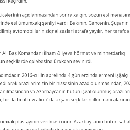
ssi keçirdim.
ticələrinin açıqlanmasından sonra xalqın, sözün əsl mənasın
ində əsl ümumxalq şənliyi vardı: Bakının, Gəncənin, Şuşanın
lmiş avtomobillərin siqnal səsləri ətrafa yayılır, hər tərəfdə
ər Ali Baş Komandanı İlham Əliyevə hörmət və minnətdarlıq
nun seçkilərdə qələbəsinə ürəkdən sevinirdi.
mdadır: 2016-cı ilin aprelində 4 gün ərzində erməni işğalçı
ilərək ərazilərimizin bir hissəsinin azad olunmasından; 20
nılmasından və Azərbaycanın bütün işğal olunmuş ərazilər
ir də bu il fevralın 7-də axşam seçkilərin ilkin nəticələrinin
 ümumxalq dəstəyinin verilməsi onun Azərbaycanın bütün sahə
trateji proqram və layihələrinə böyük inamımızın,