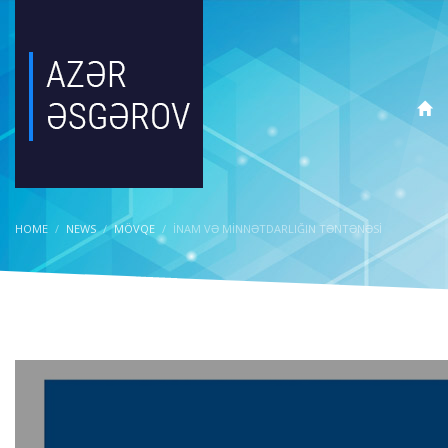
HOME
NEWS
MÖVQE
İNAM VƏ MINNƏTDARLIĞIN TƏNTƏNƏSI