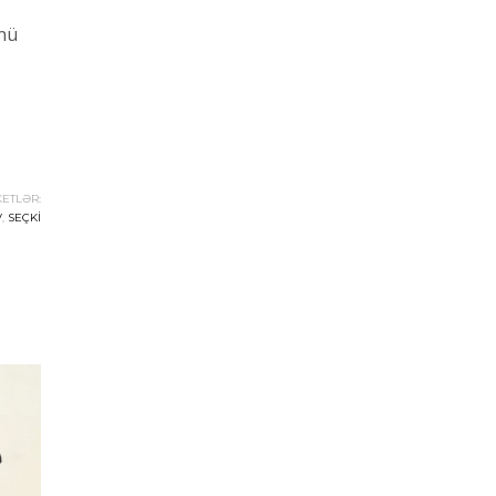
ünü
KETLƏR:
V
,
SEÇKI