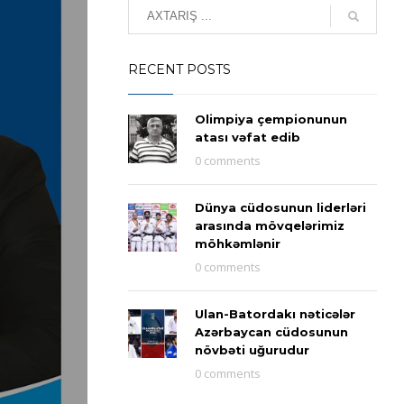
RECENT POSTS
Olimpiya çempionunun
atası vəfat edib
0 comments
Dünya cüdosunun liderləri
arasında mövqelərimiz
möhkəmlənir
0 comments
Ulan-Batordakı nəticələr
Azərbaycan cüdosunun
növbəti uğurudur
0 comments