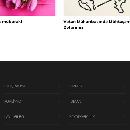
z mübarək!
Vətən Müharibəsində Möhtəşə
Zəfərimiz
BİOQRAFİYA
BİZNES
FƏALİYYƏT
İDMAN
LAYİHƏLƏR
XEYRİYYƏÇİLİK