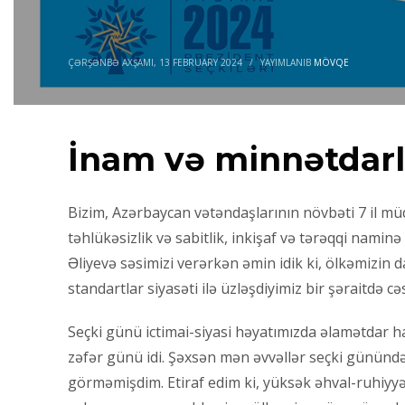
ÇƏRŞƏNBƏ AXŞAMI, 13 FEBRUARY 2024
/
YAYIMLANIB
MÖVQE
İnam və minnətdarl
Bizim, Azərbaycan vətəndaşlarının növbəti 7 il müd
təhlükəsizlik və sabitlik, inkişaf və tərəqqi nami
Əliyevə səsimizi verərkən əmin idik ki, ölkəmizin d
standartlar siyasəti ilə üzləşdiyimiz bir şəraitdə c
Seçki günü ictimai-siyasi həyatımızda əlamətdar had
zəfər günü idi. Şəxsən mən əvvəllər seçki günündə
görməmişdim. Etiraf edim ki, yüksək əhval-ruhi