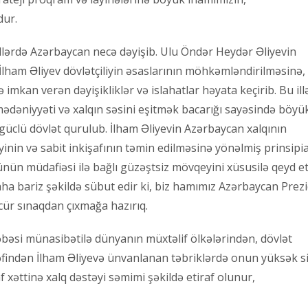
dur.
illərdə Azərbaycan necə dəyişib. Ulu Öndər Heydər Əliyevin
lham Əliyev dövlətçiliyin əsaslarının möhkəmləndirilməsinə,
imkan verən dəyişikliklər və islahatlar həyata keçirib. Bu ill
 mədəniyyəti və xalqın səsini eşitmək bacarığı sayəsində böyü
 güclü dövlət qurulub. İlham Əliyevin Azərbaycan xalqının
yinin və sabit inkişafının təmin edilməsinə yönəlmiş prinsipia
yünün müdafiəsi ilə bağlı güzəştsiz mövqeyini xüsusilə qeyd 
daha bariz şəkildə sübut edir ki, biz hamımız Azərbaycan Prez
 cür sınaqdan çıxmağa hazırıq.
bəsi münasibətilə dünyanın müxtəlif ölkələrindən, dövlət
ərəfindən İlham Əliyevə ünvanlanan təbriklərdə onun yüksək s
 xəttinə xalq dəstəyi səmimi şəkildə etiraf olunur,