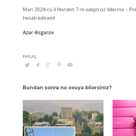
Mən 2024-cü il fevralın 7-ni xalqın öz liderinə – 
hesab edirəm!
Azər Əsgərov
Bundan sonra nə oxuya bilərsiniz?