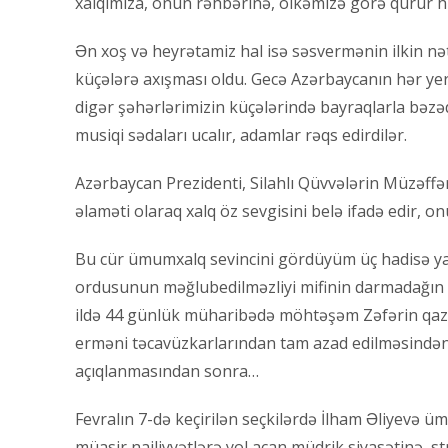
xalqımıza, onun rəhbərinə, ölkəmizə görə qürur hi
Ən xoş və heyrətamiz hal isə səsvermənin ilkin nə
küçələrə axışması oldu. Gecə Azərbaycanın hər yer
digər şəhərlərimizin küçələrində bayraqlarla bəzədi
musiqi sədaları ucalır, adamlar rəqs edirdilər.
Azərbaycan Prezidenti, Silahlı Qüvvələrin Müzəff
əlaməti olaraq xalq öz sevgisini belə ifadə edir, o
Bu cür ümumxalq sevincini gördüyüm üç hadisə yadı
ordusunun məğlubedilməzliyi mifinin darmadağın ed
ildə 44 günlük müharibədə möhtəşəm Zəfərin qaza
erməni təcavüzkarlarından tam azad edilməsindən, b
açıqlanmasından sonra…
Fevralın 7-də keçirilən seçkilərdə İlham Əliyevə
müasir nailiyyətlərə yol açan müdrik siyasətinə, s