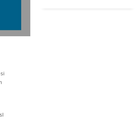
si
m
sl