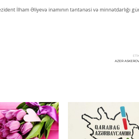
Prezident İlham Əliyevə inamının təntənəsi və minnətdarlığı g
ETİ
AZER ASKERO