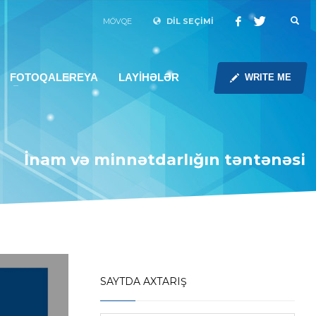
MÖVQE
DİL SEÇİMİ
FOTOQALEREYA
LAYİHƏLƏR
WRITE ME
İnam və minnətdarlığın təntənəsi
SAYTDA AXTARIŞ