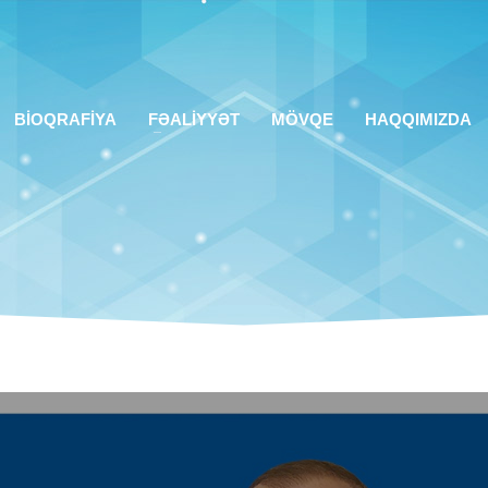
BİOQRAFİYA
FƏALİYYƏT
MÖVQE
HAQQIMIZDA