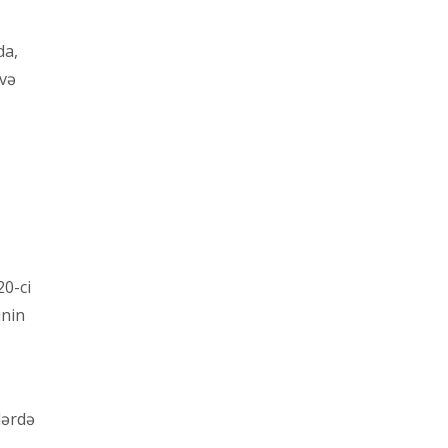
da,
 və
20-ci
inin
lərdə