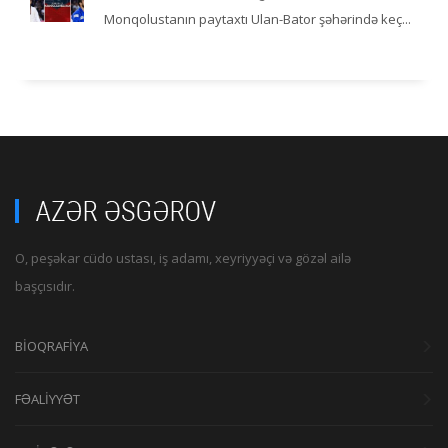
Monqolustanın paytaxtı Ulan-Bator şəhərində keç...
O, peşəkar cüdo ustası, iş adamı, xeyriyyəçi və gözəl ailə
başçısıdır.
BİOQRAFİYA
FƏALİYYƏT