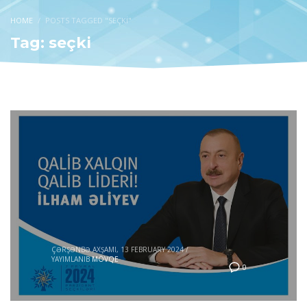
HOME
POSTS TAGGED "SEÇKI"
Tag: seçki
ÇƏRŞƏNBƏ AXŞAMI, 13 FEBRUARY 2024
/
YAYIMLANIB
MÖVQE
0