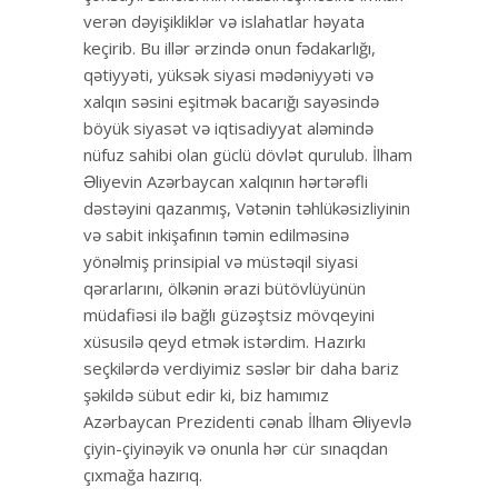
verən dəyişikliklər və islahatlar həyata
keçirib. Bu illər ərzində onun fədakarlığı,
qətiyyəti, yüksək siyasi mədəniyyəti və
xalqın səsini eşitmək bacarığı sayəsində
böyük siyasət və iqtisadiyyat aləmində
nüfuz sahibi olan güclü dövlət qurulub. İlham
Əliyevin Azərbaycan xalqının hərtərəfli
dəstəyini qazanmış, Vətənin təhlükəsizliyinin
və sabit inkişafının təmin edilməsinə
yönəlmiş prinsipial və müstəqil siyasi
qərarlarını, ölkənin ərazi bütövlüyünün
müdafiəsi ilə bağlı güzəştsiz mövqeyini
xüsusilə qeyd etmək istərdim. Hazırkı
seçkilərdə verdiyimiz səslər bir daha bariz
şəkildə sübut edir ki, biz hamımız
Azərbaycan Prezidenti cənab İlham Əliyevlə
çiyin-çiyinəyik və onunla hər cür sınaqdan
çıxmağa hazırıq.