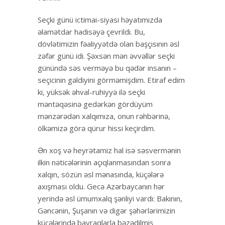
Seçki günü ictimai-siyasi həyatımızda
əlamətdar hadisəyə çevrildi. Bu,
dövlətimizin fəaliyyətdə olan başçısının əsl
zəfər günü idi. Şəxsən mən əvvəllər seçki
günündə səs verməyə bu qədər insanın –
seçicinin gəldiyini görməmişdim. Etiraf edim
ki, yüksək əhval-ruhiyyə ilə seçki
məntəqəsinə gedərkən gördüyüm
mənzərədən xalqımıza, onun rəhbərinə,
ölkəmizə görə qürur hissi keçirdim.
Ən xoş və heyrətamiz hal isə səsvermənin
ilkin nəticələrinin açıqlanmasından sonra
xalqın, sözün əsl mənasında, küçələrə
axışması oldu. Gecə Azərbaycanın hər
yerində əsl ümumxalq şənliyi vardı: Bakının,
Gəncənin, Şuşanın və digər şəhərlərimizin
küçələrində bayraqlarla bəzədilmiş