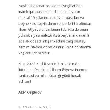
Növbədənkənar prezident seçkilərində
inamlı qələbəsi münasibətilə dünyanın
müxtəlif ölkələrindən, dövlət başçıları və
beynəlxalq təşkilatların rəhbərləri tərəfindən
İlham Əliyevə ünvanlanan təbriklərdə onun
yüksək siyasi nüfuzu Azərbaycanın davamlı
sosial-iqtisadi inkişaf xəttinə xalq dəstəyi
səmimi şəkildə etiraf olunur, Prezidentimizə
xoş arzular bildirilir…
Mən 2024-cü il fevralın 7-ni xalqın öz
liderinə – Prezident İlham Əliyevə inamının
təntənəsi və minnətdarlığı günü hesab
edirəm!
Azər Əsgərov
AZER ASKEROV
SEÇKI