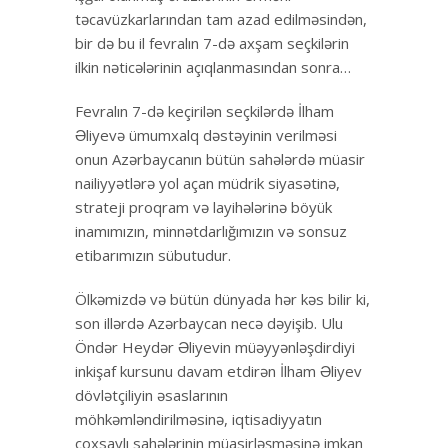
təcavüzkarlarından tam azad edilməsindən,
bir də bu il fevralın 7-də axşam seçkilərin
ilkin nəticələrinin açıqlanmasından sonra…
Fevralın 7-də keçirilən seçkilərdə İlham
Əliyevə ümumxalq dəstəyinin verilməsi
onun Azərbaycanın bütün sahələrdə müasir
nailiyyətlərə yol açan müdrik siyasətinə,
strateji proqram və layihələrinə böyük
inamımızın, minnətdarlığımızın və sonsuz
etibarımızın sübutudur.
Ölkəmizdə və bütün dünyada hər kəs bilir ki,
son illərdə Azərbaycan necə dəyişib. Ulu
Öndər Heydər Əliyevin müəyyənləşdirdiyi
inkişaf kursunu davam etdirən İlham Əliyev
dövlətçiliyin əsaslarının
möhkəmləndirilməsinə, iqtisadiyyatın
çoxsaylı sahələrinin müasirləşməsinə imkan