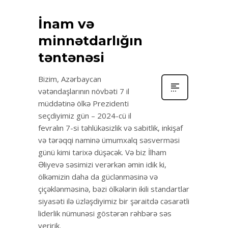
İnam və
minnətdarlığın
təntənəsi
Bizim, Azərbaycan
vətəndaşlarının növbəti 7 il
müddətinə ölkə Prezidenti
seçdiyimiz gün – 2024-cü il
fevralın 7-si təhlükəsizlik və sabitlik, inkişaf
və tərəqqi naminə ümumxalq səsverməsi
günü kimi tarixə düşəcək. Və biz İlham
Əliyevə səsimizi verərkən əmin idik ki,
ölkəmizin daha da güclənməsinə və
çiçəklənməsinə, bəzi ölkələrin ikili standartlar
siyasəti ilə üzləşdiyimiz bir şəraitdə cəsarətli
liderlik nümunəsi göstərən rəhbərə səs
veririk.