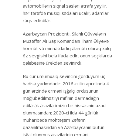
avtomobillərin siqnal səsləri ətrafa yayılır,
hər tərəfdə musiqi sədaları ucalır, adamlar
rəqs edirdilər.
Azərbaycan Prezidenti, Silahlı Qüvvələrin
Müzəffər Ali Baş Komandanı İlham Əliyevə
hörmət və minnətdarlıq əlaməti olaraq xalq
öz sevgisini belə ifadə edir, onun seçkilərdə
qələbəsinə ürəkdən sevinirdi.
Bu cür ümumxalq sevincini gördüyüm üç
hadisə yadımdadır: 2016-cı ilin aprelində 4
gün ərzində erməni işğalçı ordusunun
məğlubedilməzliyi mifinin darmadağın
edilərək ərazilərimizin bir hissəsinin azad
olunmasından; 2020-ci ildə 44 günlük
müharibədə möhtəşəm Zəfərin
qazanılmasından və Azərbaycanın bütün
işğal olunmuş ərazilərinin erməni