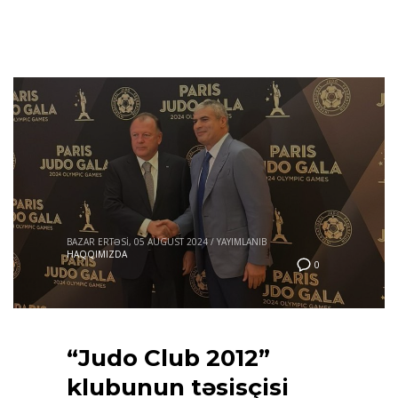
BAZAR ERTƏSI, 05 AUGUST 2024
/
YAYIMLANIB
HAQQIMIZDA
0
“Judo Club 2012”
klubunun təsisçisi