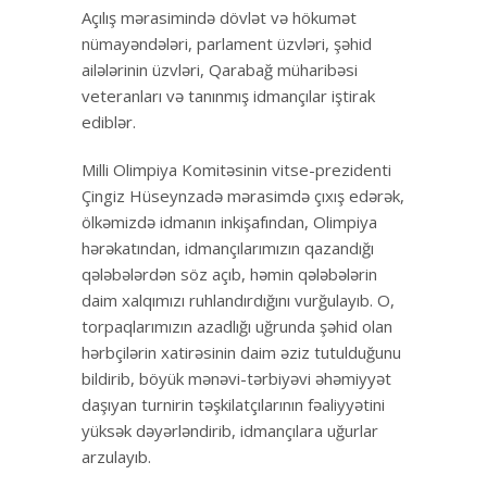
Açılış mərasimində dövlət və hökumət
nümayəndələri, parlament üzvləri, şəhid
ailələrinin üzvləri, Qarabağ müharibəsi
veteranları və tanınmış idmançılar iştirak
ediblər.
Milli Olimpiya Komitəsinin vitse-prezidenti
Çingiz Hüseynzadə mərasimdə çıxış edərək,
ölkəmizdə idmanın inkişafından, Olimpiya
hərəkatından, idmançılarımızın qazandığı
qələbələrdən söz açıb, həmin qələbələrin
daim xalqımızı ruhlandırdığını vurğulayıb. O,
torpaqlarımızın azadlığı uğrunda şəhid olan
hərbçilərin xatirəsinin daim əziz tutulduğunu
bildirib, böyük mənəvi-tərbiyəvi əhəmiyyət
daşıyan turnirin təşkilatçılarının fəaliyyətini
yüksək dəyərləndirib, idmançılara uğurlar
arzulayıb.