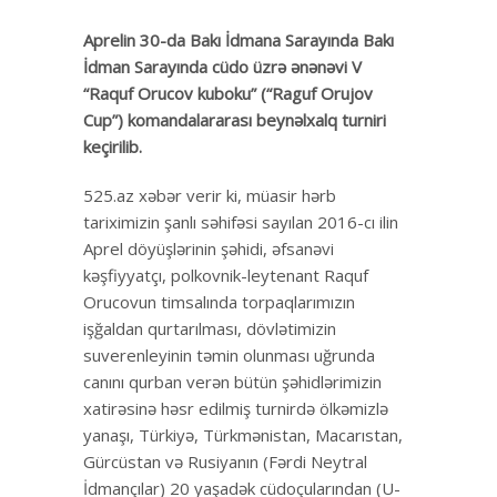
Aprelin 30-da Bakı İdmana Sarayında
Bakı
İdman Sarayında cüdo üzrə ənənəvi V
“Raquf Orucov kuboku” (“Raguf Orujov
Cup”) komandalararası beynəlxalq turniri
keçirilib.
525.az xəbər verir ki, müasir hərb
tariximizin şanlı səhifəsi sayılan 2016-cı ilin
Aprel döyüşlərinin şəhidi, əfsanəvi
kəşfiyyatçı, polkovnik-leytenant Raquf
Orucovun timsalında torpaqlarımızın
işğaldan qurtarılması, dövlətimizin
suverenleyinin təmin olunması uğrunda
canını qurban verən bütün şəhidlərimizin
xatirəsinə həsr edilmiş turnirdə ölkəmizlə
yanaşı, Türkiyə, Türkmənistan, Macarıstan,
Gürcüstan və Rusiyanın (Fərdi Neytral
İdmançılar) 20 yaşadək cüdoçularından (U-