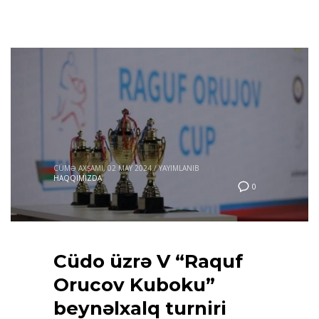
CÜMƏ AXŞAMI, 02 MAY 2024
/
YAYIMLANIB
HAQQIMIZDA
0
Cüdo üzrə V “Raquf
Orucov Kuboku”
beynəlxalq turniri