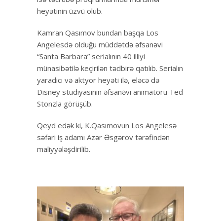
heyətinin üzvü olub.
Kamran Qasımov bundan başqa Los
Angelesdə olduğu müddətdə əfsanəvi
“Santa Barbara” serialının 40 illiyi
münasibətilə keçirilən tədbirə qatılıb. Serialın
yaradıcı və aktyor heyəti ilə, eləcə də
Disney studiyasının əfsanəvi animatoru Ted
Stonzla görüşüb.
Qeyd edək ki, K.Qasımovun Los Angelesə
səfəri iş adamı Azər Əsgərov tərəfindən
maliyyələşdirilib.