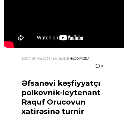
BAZAR, 05 MAY 2024
/
YAYIMLANIB
HAQQIMIZDA
0
Əfsanəvi kəşfiyyatçı
polkovnik-leytenant
Raquf Orucovun
xatirəsinə turnir