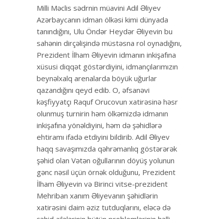
Milli Məclis sədrnin müavini Adil Əliyev
Azərbaycanın idman ölkəsi kimi dünyada
tanındığını, Ulu Öndər Heydər Əliyevin bu
sahənin dirçəlişində müstəsna rol oynadığını,
Prezident İlham Əliyevin idmanın inkişafına
xüsusi diqqət göstərdiyini, idmançılarımızın
beynəlxalq arenalarda böyük uğurlar
qazandığını qeyd edib. O, əfsanəvi
kəşfiyyatçı Raquf Orucovun xatirəsinə həsr
olunmuş turnirin həm ölkəmizdə idmanın
inkişafına yönəldiyini, həm də şəhidlərə
ehtiramı ifadə etdiyini bildirib. Adil Əliyev
haqq savaşımızda qəhrəmanlıq göstərərək
şəhid olan Vətən oğullarının döyüş yolunun
gənc nəsil üçün örnək olduğunu, Prezident
İlham Əliyevin və Birinci vitse-prezident
Mehriban xanım Əliyevanın şəhidlərin
xatirəsini daim əziz tutduqlarını, eləcə də