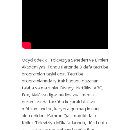
Qeyd edək ki, Televiziya Sənətləri və Elmləri
Akademiyası Fondu il ərzində 3 dəfə təcrübə
proqramları təşkil edir. Təcrübə
proqramlarında iştirak hüququ qazanan
tələbə və məzunlar Disney, Netfliks, ABC,
Fox, AMC və digər audiovizual media
qurumlarında təcrübə keçərək biliklərini
möhkəmləndirir, karyera qurmaq imkanı
əldə edirlər. Kamran Qasımov iki dəfə
Kollec Televiziya Mükafatlarında, dörd dəfə
isə təcrübə proqramlarında münsiflər