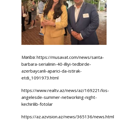
Mənbə:
https://musavat.com/news/santa-
barbara-serialinin-40-illiyi-tedbirde-
azerbaycanli-aparici-da-istirak-
etdi_1091973.html
https://www.realtv.az/news/az/169221/los-
angelesde-summer-networking-night-
kechirilib-fotolar
https://az.azvision.az/news/365136/news.html