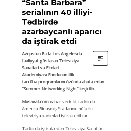
“Santa Barbara”
serialının 40 illiyi-
Tədbirdə
azərbaycanlı aparıcı
da iştirak etdi
Avqustun 8-də Los Angelesdə
fəaliyyət göstərən Televiziya
Sənətləri və Elmləri
Akademiyası Fondunun illik
təcrübə proqramlarını özündə əhatə edən
‘’Summer Networking Night” keçirilib.
Musavat.com
xəbər verir ki, tədbirdə
Amerika Birləşmiş Ştatlarının nüfuzlu
televiziya xadimləri iştirak ediblər.
Tədbirdə iştirak edən Televiziya Sənətləri