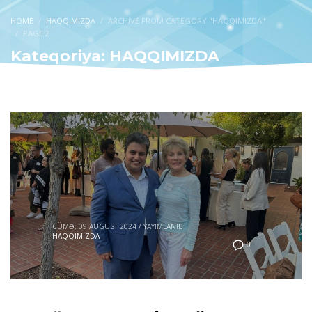
HOME
HAQQIMIZDA
ARCHIVE FROM CATEGORY "HAQQIMIZDA"
PAGE 2
Kateqoriya: HAQQIMIZDA
CÜMƏ, 09 AUGUST 2024
/
YAYIMLANIB
HAQQIMIZDA
0