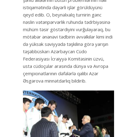
şəhid ailələrinin bütün problemlərinin həlli
istiqamətində dəyərli işlər görüldüyünü
qeyd edib. O, beynəlxalq turnirin gənc
nəslin vətənpərvərlik ruhunda tədrbiyəsinə
mühüm təsir göstərdiyini vurğulayaraq, bu
mötəbər ənənəvi tədbirin əvvəlkilər kimi indi
də yüksək səviyyədə təşkilinə görə yarışın
təşəbbüskarı Azərbaycan Cüdo
Federasiyası İcraiyyə Komitəsinin üzvü,
usta cüdoçular arasında dünya və Avropa
çempionatlarının dəfələrlə qalibi Azər
Əsgərova minnətdarlıq bildirib.