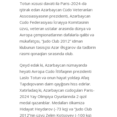
Totun xüsusi dəvəti ilə Paris-2024-də
iştirak edən Azərbaycan Cüdo Veteranları
Assosiasiyasının prezidenti, Azərbaycan
Cüdo Federasiyası İcraiyyə Komitəsinin
üzvü, veteran ustalar arasında dünya və
Avropa çempionatlarının dəfələrlə qalibi və
mükafatçısı, “Judo Club 2012” idman
klubunun təsisçisi Azər Əsgərov da tədbirin
rəsmi qonaqları sırasında olub.
Qeyd edək ki, Azərbaycan nümayəndə
heyəti Avropa Cüdo İttifaqının prezidenti
Laslo Totun və onun həyat yoldaşı Afaq
Tapdıqovanın daim qayğısını hiss edirlər.
Xatırladaq ki, Azərbaycan cüdoçuları Paris-
2024 Yay Olimpiya Oyunlarında 2 qızıl
medal qazanıblar. Medalları ölkəmizə
Hidayət Heydərov (-73 kq) və “Judo Club
2012”nin üzvü Zelim Kotsoyev (-100 kq)