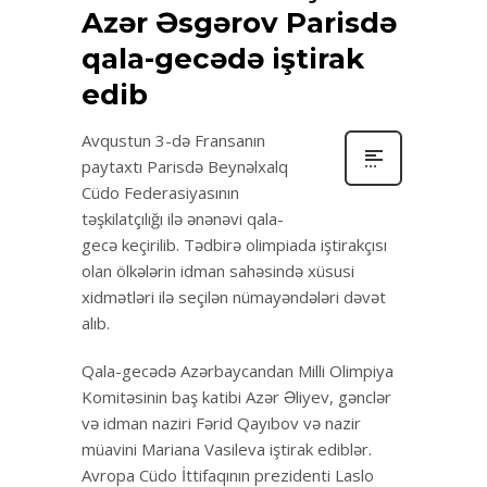
Azər Əsgərov Parisdə
qala-gecədə iştirak
edib
Avqustun 3-də Fransanın
paytaxtı Parisdə Beynəlxalq
Cüdo Federasiyasının
təşkilatçılığı ilə ənənəvi qala-
gecə keçirilib. Tədbirə olimpiada iştirakçısı
olan ölkələrin idman sahəsində xüsusi
xidmətləri ilə seçilən nümayəndələri dəvət
alıb.
Qala-gecədə Azərbaycandan Milli Olimpiya
Komitəsinin baş katibi Azər Əliyev, gənclər
və idman naziri Fərid Qayıbov və nazir
müavini Mariana Vasileva iştirak ediblər.
Avropa Cüdo İttifaqının prezidenti Laslo