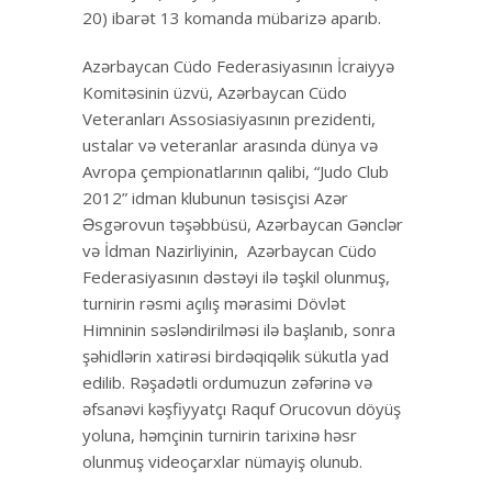
20) ibarət 13 komanda mübarizə aparıb.
Azərbaycan Cüdo Federasiyasının İcraiyyə
Komitəsinin üzvü, Azərbaycan Cüdo
Veteranları Assosiasiyasının prezidenti,
ustalar və veteranlar arasında dünya və
Avropa çempionatlarının qalibi, “Judo Club
2012” idman klubunun təsisçisi Azər
Əsgərovun təşəbbüsü, Azərbaycan Gənclər
və İdman Nazirliyinin, Azərbaycan Cüdo
Federasiyasının dəstəyi ilə təşkil olunmuş,
turnirin rəsmi açılış mərasimi Dövlət
Himninin səsləndirilməsi ilə başlanıb, sonra
şəhidlərin xatirəsi birdəqiqəlik sükutla yad
edilib. Rəşadətli ordumuzun zəfərinə və
əfsanəvi kəşfiyyatçı Raquf Orucovun döyüş
yoluna, həmçinin turnirin tarixinə həsr
olunmuş videoçarxlar nümayiş olunub.