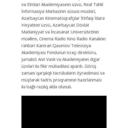
və Elmləri Akademiyasının üzvü, Real Təhlil
İnformasiya Mərkəzinin xüsusi müxbiri,
Azərbaycan Kinematoqrafçılar İttifaqı İdarə
Heyətinin üzvü, Azərbaycan Dövlət
Mədəniyyət və İncəsənət Universitetinin
müəllimi, Cinema Radio Kino Radio Kanalının
rəhbəri Kamran Qasımov Televiziya
Akademiyası Fondunun icraçı direktoru,
jurnalist Ann Vask və Akademiyanın digər
üzvləri ilə fikir mübadiləsi aparıb. Görüş
zamanı qarşılıqlı təcrübələrin öyrənilməsi və
müştərək tədris proqramının hazırlanması
ilə bağlı razılıq əldə olunub.